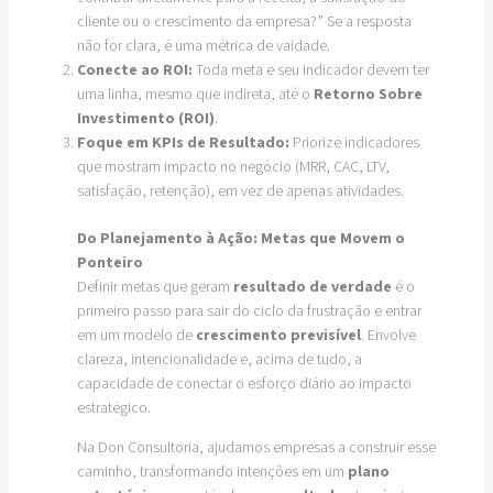
cliente ou o crescimento da empresa?” Se a resposta
não for clara, é uma métrica de vaidade.
Conecte ao ROI:
Toda meta e seu indicador devem ter
uma linha, mesmo que indireta, até o
Retorno Sobre
Investimento (ROI)
.
Foque em KPIs de Resultado:
Priorize indicadores
que mostram impacto no negócio (MRR, CAC, LTV,
satisfação, retenção), em vez de apenas atividades.
Do Planejamento à Ação: Metas que Movem o
Ponteiro
Definir metas que geram
resultado de verdade
é o
primeiro passo para sair do ciclo da frustração e entrar
em um modelo de
crescimento previsível
. Envolve
clareza, intencionalidade e, acima de tudo, a
capacidade de conectar o esforço diário ao impacto
estratégico.
Na Don Consultoria, ajudamos empresas a construir esse
caminho, transformando intenções em um
plano