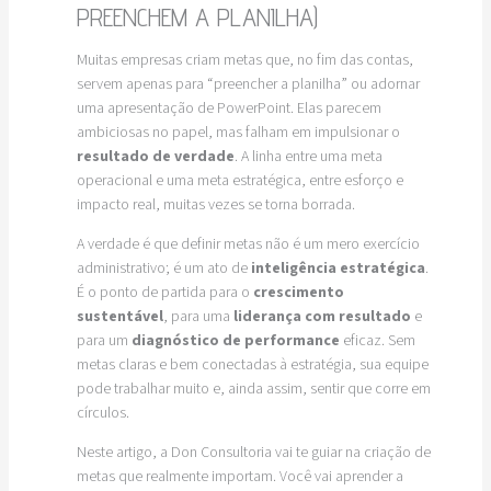
PREENCHEM A PLANILHA)
Muitas empresas criam metas que, no fim das contas,
servem apenas para “preencher a planilha” ou adornar
uma apresentação de PowerPoint. Elas parecem
ambiciosas no papel, mas falham em impulsionar o
resultado de verdade
. A linha entre uma meta
operacional e uma meta estratégica, entre esforço e
impacto real, muitas vezes se torna borrada.
A verdade é que definir metas não é um mero exercício
administrativo; é um ato de
inteligência estratégica
.
É o ponto de partida para o
crescimento
sustentável
, para uma
liderança com resultado
e
para um
diagnóstico de performance
eficaz. Sem
metas claras e bem conectadas à estratégia, sua equipe
pode trabalhar muito e, ainda assim, sentir que corre em
círculos.
Neste artigo, a Don Consultoria vai te guiar na criação de
metas que realmente importam. Você vai aprender a