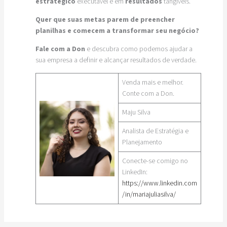
estratégico
executável e em
resultados
tangíveis.
Quer que suas metas parem de preencher
planilhas e comecem a transformar seu negócio?
Fale com a Don
e descubra como podemos ajudar a
sua empresa a definir e alcançar resultados de verdade.
Venda mais e melhor.
Conte com a Don.
Maju Silva
Analista de Estratégia e
Planejamento
Conecte-se comigo no
LinkedIn:
https://www.linkedin.com
/in/mariajuliasilva/