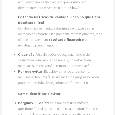
etc.) se tornam as “iniciativas” que contribuem
diretamente para esses Resultados-Chave.
Evitando Métricas de Vaidade: Foco no que Gera
Resultado Real
Um dos maiores inimigos das metas eficazes são as
métricas de vaidade. Elas parecem impressionantes, mas
não se traduzem em
resultado financeiro
ou
estratégico para o negócio.
O que são:
Visualizações de página, número de
seguidores,
likes
em redes sociais, downloads de
materiais sem conversão, tempo no site sem ação.
Por que evitar:
Elas desviam o foco, consomem
recursos e dão uma falsa sensação de progresso. Você
pode ter 1 milhão de seguidores e não vender nada.
Como identificar e evitar:
Pergunte “E daí?”:
Ao olhar para uma métrica,
questione: “E daí que este número aumentou? Como ele
contribui diretamente para a receita, a satisfação do